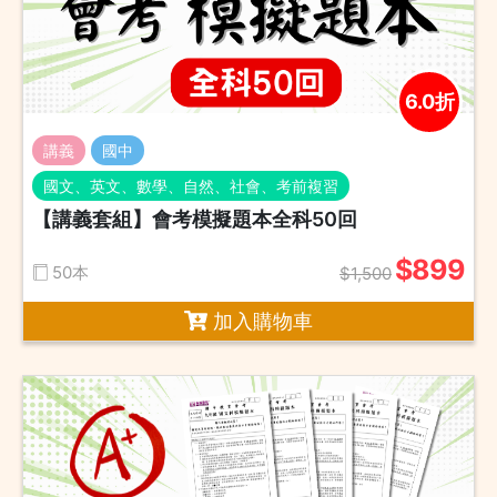
6.0折
講義
國中
國文、英文、數學、自然、社會、考前複習
【講義套組】會考模擬題本全科50回
$899
50本
$1,500
加入購物車