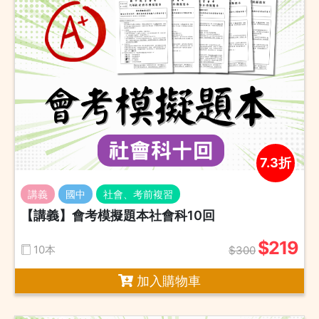
7.3折
講義
國中
社會、考前複習
【講義】會考模擬題本社會科10回
$219
10本
$300
加入購物車