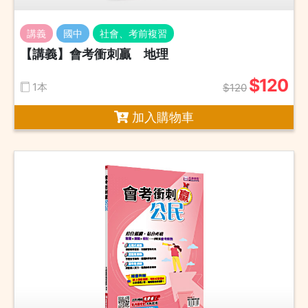
講義
國中
社會、考前複習
【講義】會考衝刺贏 地理
$120
1本
$120
加入購物車