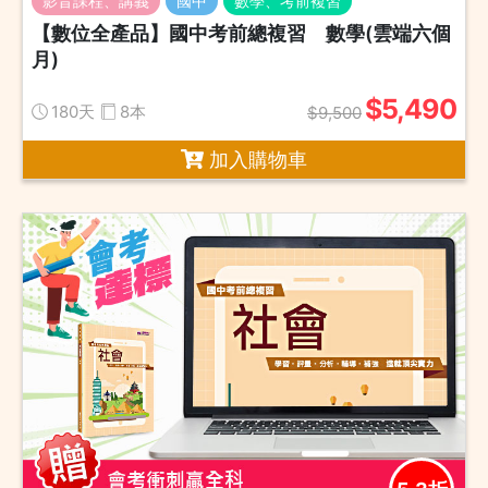
影音課程、講義
國中
數學、考前複習
【數位全產品】國中考前總複習 數學(雲端六個
月)
$5,490
180天
8本
$9,500
加入購物車