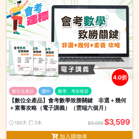
4.0折
數位全產品
國中
數學、考前複習
【數位全產品】會考數學致勝關鍵 非選＋幾何
＋素養攻略（電子講義）（雲端六個月）
$3,599
180天
3本
$9,000
加入購物車