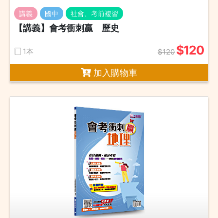
講義
國中
社會、考前複習
【講義】會考衝刺贏 歷史
$120
1本
$120
加入購物車