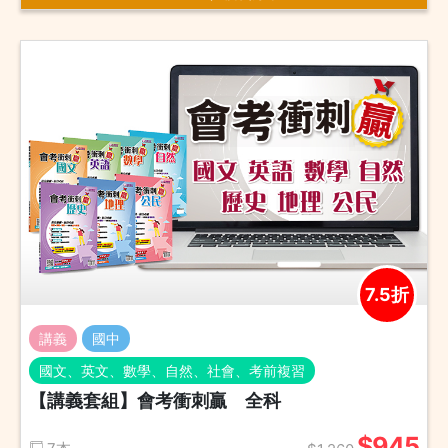
7.5折
講義
國中
國文、英文、數學、自然、社會、考前複習
【講義套組】會考衝刺贏 全科
$945