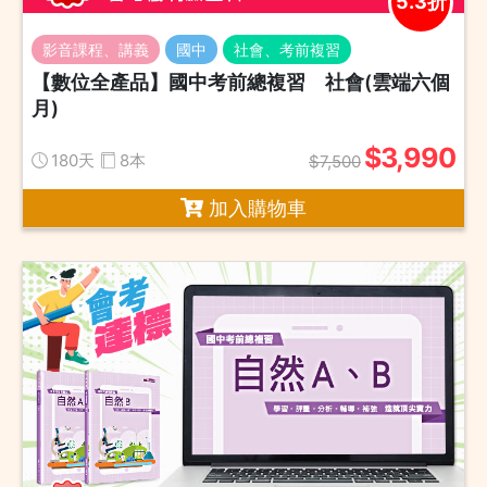
5.3折
影音課程、講義
國中
社會、考前複習
【數位全產品】國中考前總複習 社會(雲端六個
月)
$3,990
180天
8本
$7,500
加入購物車