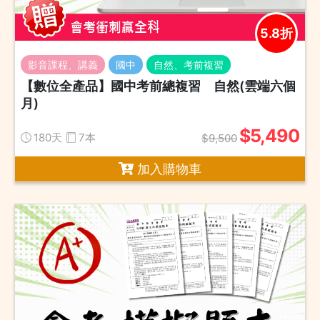
5.8折
影音課程、講義
國中
自然、考前複習
【數位全產品】國中考前總複習 自然(雲端六個
月)
$5,490
180天
7本
$9,500
加入購物車