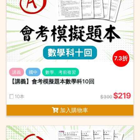
7.3折
講義
國中
數學、考前複習
【講義】會考模擬題本數學科10回
$219
10本
$300
加入購物車