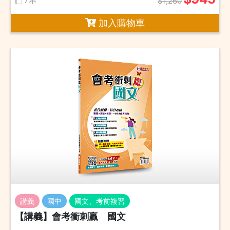
7本
$1,260
加入購物車
講義
國中
國文、考前複習
【講義】會考衝刺贏 國文