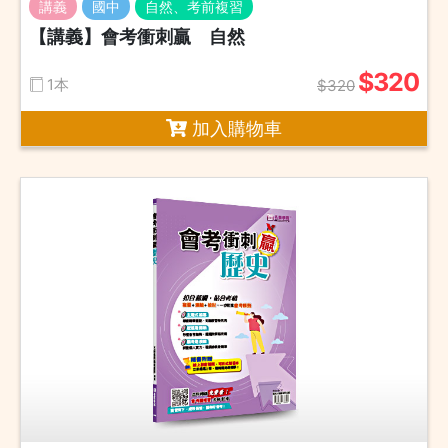
講義
國中
自然、考前複習
【講義】會考衝刺贏 自然
$320
1本
$320
加入購物車