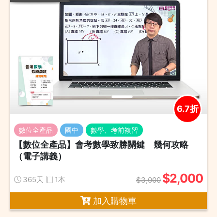
6.7折
數位全產品
國中
數學、考前複習
【數位全產品】會考數學致勝關鍵 幾何攻略
（電子講義）
$2,000
365天
1本
$3,000
加入購物車