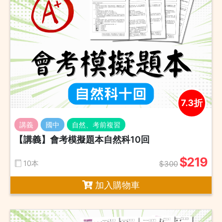
7.3折
講義
國中
自然、考前複習
【講義】會考模擬題本自然科10回
$219
10本
$300
加入購物車