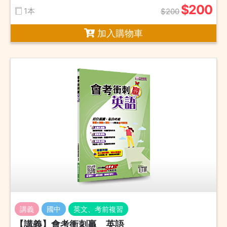
$200
1本
$200
加入購物車
講義
國中
英文、考前複習
【講義】會考衝刺贏 英語