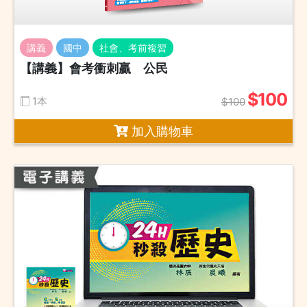
講義
國中
社會、考前複習
【講義】會考衝刺贏 公民
$100
1本
$100
加入購物車