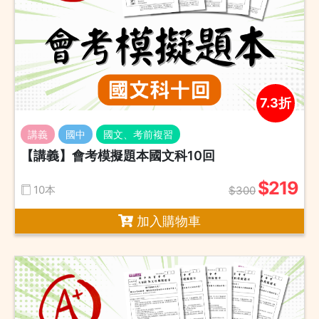
7.3折
講義
國中
國文、考前複習
【講義】會考模擬題本國文科10回
$219
10本
$300
加入購物車