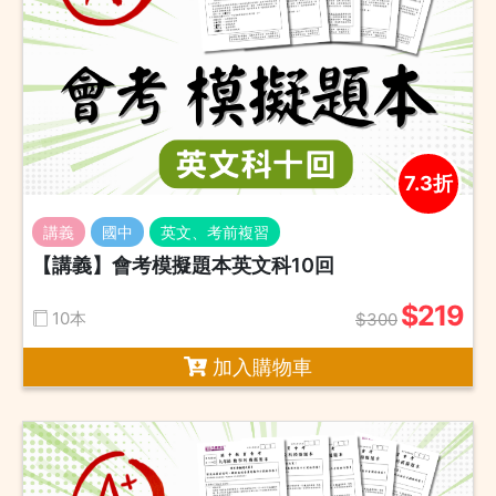
7.3折
講義
國中
英文、考前複習
【講義】會考模擬題本英文科10回
$219
10本
$300
加入購物車