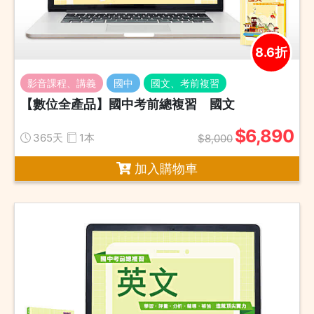
8.6折
影音課程、講義
國中
國文、考前複習
【數位全產品】國中考前總複習 國文
$6,890
365天
1本
$8,000
加入購物車