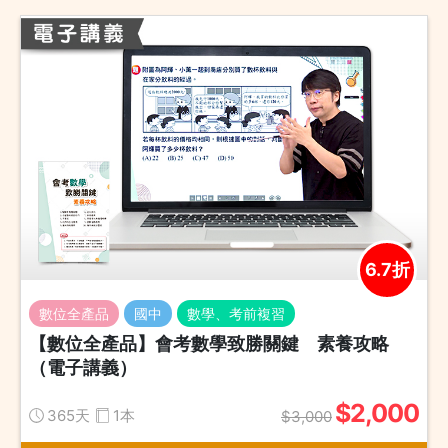
6.7折
數位全產品
國中
數學、考前複習
【數位全產品】會考數學致勝關鍵 素養攻略
（電子講義）
$2,000
365天
1本
$3,000