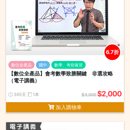
6.7折
數位全產品
國中
數學、考前複習
【數位全產品】會考數學致勝關鍵 非選攻略
（電子講義）
$2,000
365天
1本
$3,000
加入購物車