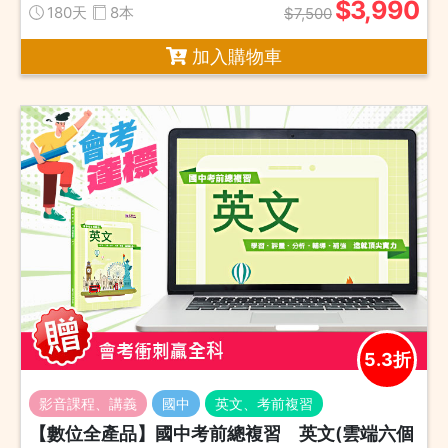
$3,990
180天
8本
$7,500
加入購物車
5.3折
影音課程、講義
國中
英文、考前複習
【數位全產品】國中考前總複習 英文(雲端六個