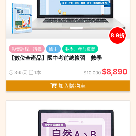
8.9折
影音課程、講義
國中
數學、考前複習
【數位全產品】國中考前總複習 數學
$8,890
365天
1本
$10,000
加入購物車