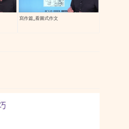
寫作篇_看圖式作文