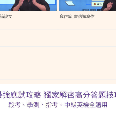
_論說文
寫作篇_書信類寫作