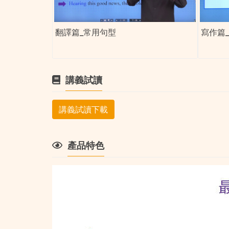
翻譯篇_常用句型
寫作篇
講義試讀
講義試讀下載
產品特色