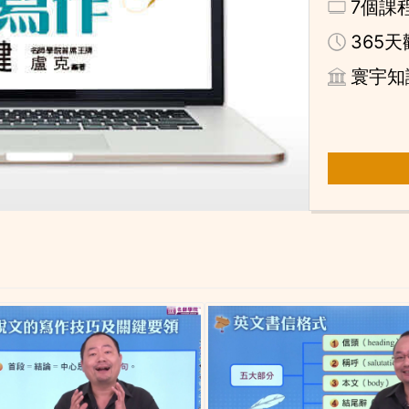
7個課
365
寰宇知