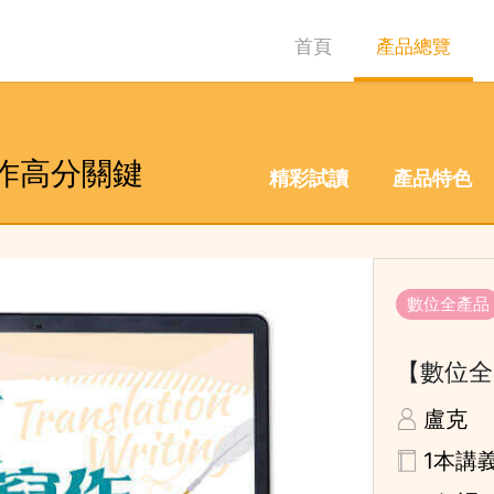
首頁
產品總覽
作高分關鍵
精彩試讀
產品特色
數位全產品
【數位全
盧克
1本講